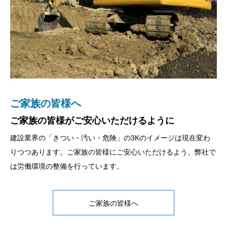
ご家族の皆様へ
先輩社員の声
新卒採用
キャリア採用
ご家族の皆様がご安心いただけるように
建設業界ってなにしてるの？
チャレンジ精神旺盛な方をお待ちしています。
その経験当社で活かしてみませんか。
建設業界の「きつい・汚い・危険」の3Kのイメージは現在変わ
「建設業界って何をしているのかわからない」「土日でも工事現
弊社社員の従業員の平均年齢は41歳。10代～20代が6名、30代4
弊社ではキャリア採用も積極的に募集しています。経験者がさら
りつつあります。ご家族の皆様にご安心いただけるよう、弊社で
場は動いているので休みがなさそう」「見た目がいかつい人が多
名、40代以降で14名で構成されています。
にスキルアップできるよう、充実したキャリア支援プログラムを
は労働環境の整備を行っています。
くて嫌だな」そういった疑問や不安を払拭できるように当社のユ
私たちは、若手が自分の意志で未来を創り上げていく姿勢を大切
用意しています。
ニークな社員たちの声を紹介していきます。社員の一日のスケジ
にしています。自分自身の成長を実感し、会社の発展に貢献でき
また、ワークライフバランスを重視し、柔軟な働き方を実現でき
ュール・会社の雰囲気等についてインタビューを行っています。
る瞬間がここにはあります。当社は自分の力で変革を起こし、活
る環境も整っています。プロフェッショナルとしてのキャリアを
ご家族の皆様へ
ぜひ一度ご覧ください。
躍できる舞台を用意しています。
築きながら、安心して長期的に活躍できる体制が整っています。
※一部強面の従業員もいますが、少年のような心を持った従業員