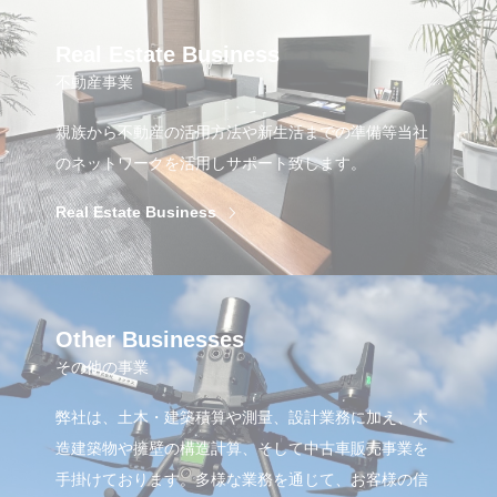
Real Estate Business
不動産事業
親族から不動産の活用方法や新生活までの準備等当社
のネットワークを活用しサポート致します。
Real Estate Business
Other Businesses
その他の事業
弊社は、土木・建築積算や測量、設計業務に加え、木
造建築物や擁壁の構造計算、そして中古車販売事業を
手掛けております。多様な業務を通じて、お客様の信