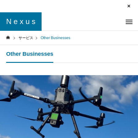
N e x u s
サービス
Other Businesses
Other Businesses