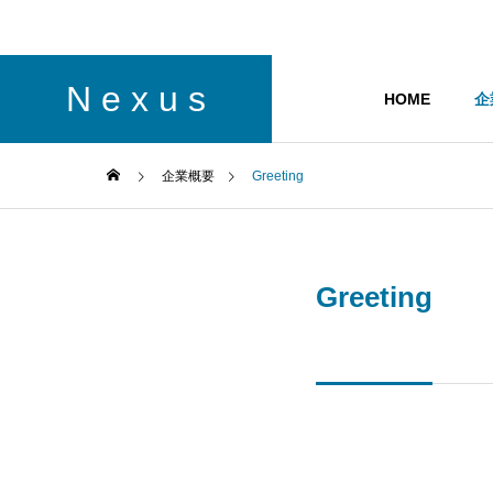
N e x u s
HOME
企
企業概要
Greeting
Greeting
ご挨拶
Greeting
Company
Service
企業概要
サービス
History
沿革
Civil Eng
Business