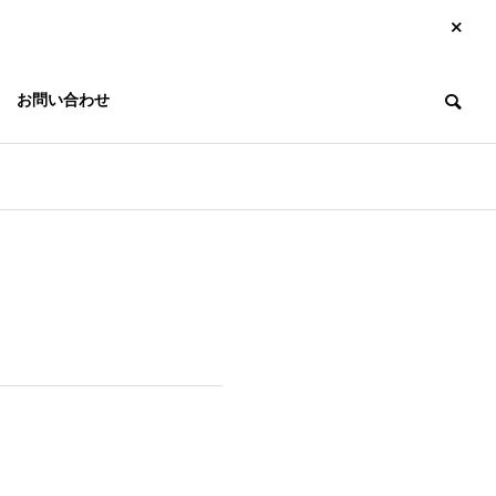
お問い合わせ
Company Overview
会社概要
Related Companies
関連会社
tate Busin
Other Businesse
s