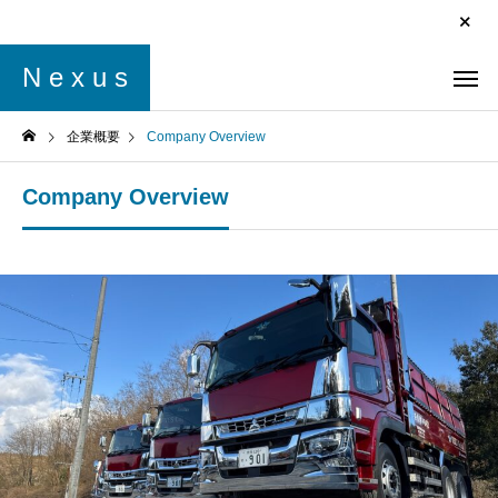
N e x u s
企業概要
Company Overview
Company Overview