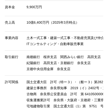
資本金
9,900万円
売上高
10億6,400万円（2025年3月時点）
事業内容
土木一式工事・建築一式工事・不動産売買及び仲介・
ITコンサルティング・自動車販売事業
取引銀行
南都銀行 桜井支店 関西みらい銀行 高田支店
紀陽銀行 高田支店・京都銀行 奈良支店
京都中央信用金庫 奈良支店
許可関係
国土交通大臣 許可（特ー３）・（般ー３）第28290
建築士事務所 奈良県知事 2019（イ）2402号・京都
古物商 奈良県公安委員会 許可 第 641050000651
収集運搬業許可 奈良県・大阪府・京都府・三重県 第 
宅地建物取引業 国土交通大臣（1）第 9751 号